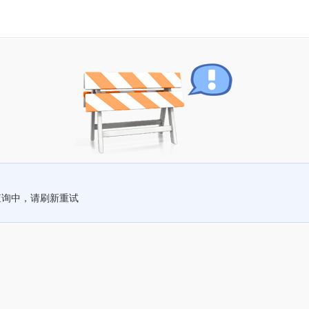
查询中，请刷新重试