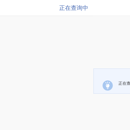
正在查询中
正在